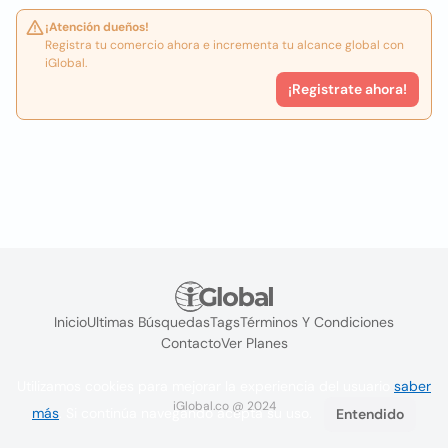
¡Atención dueños!
Registra tu comercio ahora e incrementa tu alcance global con
iGlobal.
¡Registrate ahora!
Inicio
Ultimas Búsquedas
Tags
Términos Y Condiciones
Contacto
Ver Planes
Utilizamos cookies para mejorar la experiencia del usuario
saber
iGlobal.co @ 2024
más
. Si continúa navegando acepta su uso.
Entendido