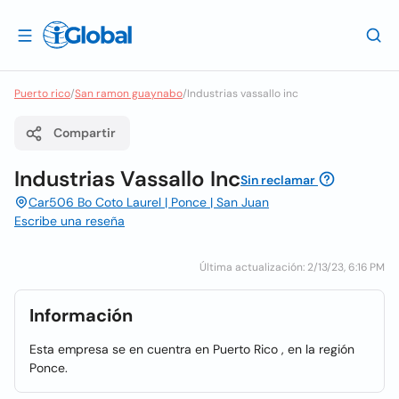
Puerto rico
/
San ramon guaynabo
/
Industrias vassallo inc
Compartir
Industrias Vassallo Inc
Sin reclamar
Car506 Bo Coto Laurel | Ponce | San Juan
Escribe una reseña
Última actualización: 2/13/23, 6:16 PM
Información
Esta empresa se en cuentra en Puerto Rico , en la región
Ponce.