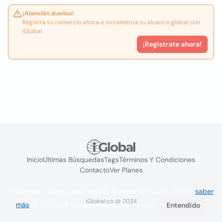
¡Atención dueños!
Registra tu comercio ahora e incrementa tu alcance global con
iGlobal.
¡Registrate ahora!
Inicio
Ultimas Búsquedas
Tags
Términos Y Condiciones
Contacto
Ver Planes
Utilizamos cookies para mejorar la experiencia del usuario
saber
iGlobal.co @ 2024
más
. Si continúa navegando acepta su uso.
Entendido