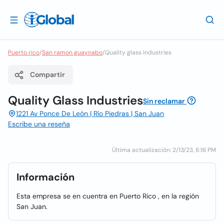
Puerto rico
/
San ramon guaynabo
/
Quality glass industries
Compartir
Quality Glass Industries
Sin reclamar
1221 Av Ponce De León | Río Piedras | San Juan
Escribe una reseña
Última actualización: 2/13/23, 6:16 PM
Información
Esta empresa se en cuentra en Puerto Rico , en la región
San Juan.