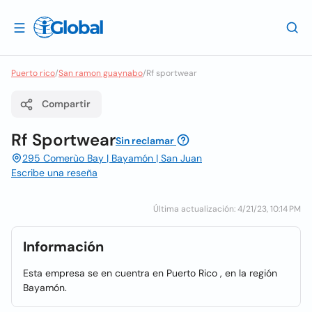
Puerto rico
/
San ramon guaynabo
/
Rf sportwear
Compartir
Rf Sportwear
Sin reclamar
295 Comerùo Bay | Bayamón | San Juan
Escribe una reseña
Última actualización: 4/21/23, 10:14 PM
Información
Esta empresa se en cuentra en Puerto Rico , en la región
Bayamón.