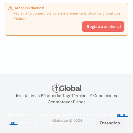
¡Atención dueños!
Registra tu comercio ahora e incrementa tu alcance global con
iGlobal.
¡Registrate ahora!
Inicio
Ultimas Búsquedas
Tags
Términos Y Condiciones
Contacto
Ver Planes
Utilizamos cookies para mejorar la experiencia del usuario
saber
iGlobal.co @ 2024
más
. Si continúa navegando acepta su uso.
Entendido