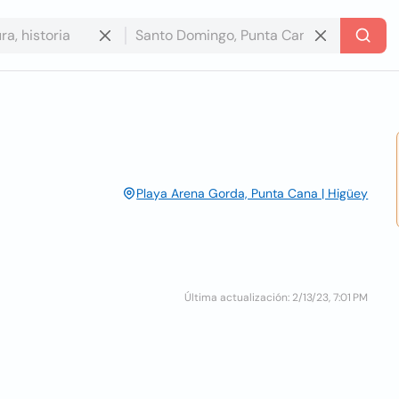
Playa Arena Gorda, Punta Cana | Higüey
Última actualización: 2/13/23, 7:01 PM