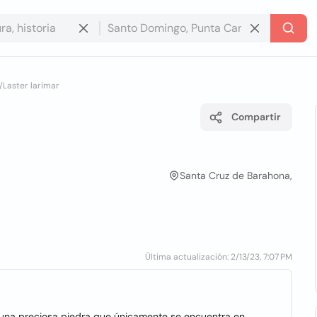
/
Laster larimar
Compartir
Santa Cruz de Barahona,
Última actualización: 2/13/23, 7:07 PM
 una preciosa piedra que únicamente se encuentra en