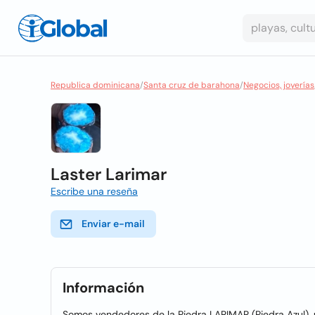
Republica dominicana
/
Santa cruz de barahona
/
Negocios, joyerías
Laster Larimar
Escribe una reseña
Enviar e-mail
Información
Somos vendedores de la Piedra LARIMAR (Piedra Azul),