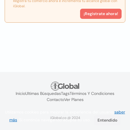
Registra tu comercio ahora e incrementa tu alcance global con
iGlobal.
¡Registrate ahora!
Inicio
Ultimas Búsquedas
Tags
Términos Y Condiciones
Contacto
Ver Planes
Utilizamos cookies para mejorar la experiencia del usuario
saber
iGlobal.co @ 2024
más
. Si continúa navegando acepta su uso.
Entendido