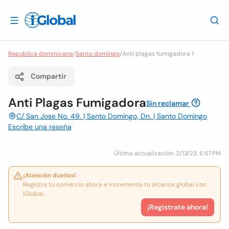
Republica dominicana
/
Santo domingo
/
Anti plagas fumigadora 1
Compartir
Anti Plagas Fumigadora
Sin reclamar
C/ San Jose No. 49. | Santo Domingo, Dn. | Santo Domingo
Escribe una reseña
Última actualización: 2/13/23, 6:57 PM
¡Atención dueños!
Registra tu comercio ahora e incrementa tu alcance global con
iGlobal.
¡Registrate ahora!