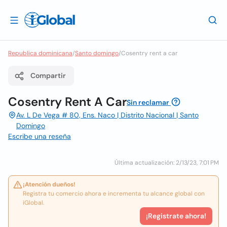
Republica dominicana
/
Santo domingo
/
Cosentry rent a car
Compartir
Cosentry Rent A Car
Sin reclamar
Av. L De Vega # 80, Ens. Naco | Distrito Nacional | Santo
Domingo
Escribe una reseña
Última actualización: 2/13/23, 7:01 PM
¡Atención dueños!
Registra tu comercio ahora e incrementa tu alcance global con
iGlobal.
¡Registrate ahora!