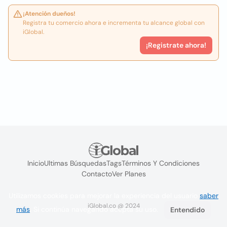
¡Atención dueños!
Registra tu comercio ahora e incrementa tu alcance global con
iGlobal.
¡Registrate ahora!
Inicio
Ultimas Búsquedas
Tags
Términos Y Condiciones
Contacto
Ver Planes
Utilizamos cookies para mejorar la experiencia del usuario
saber
iGlobal.co @ 2024
más
. Si continúa navegando acepta su uso.
Entendido