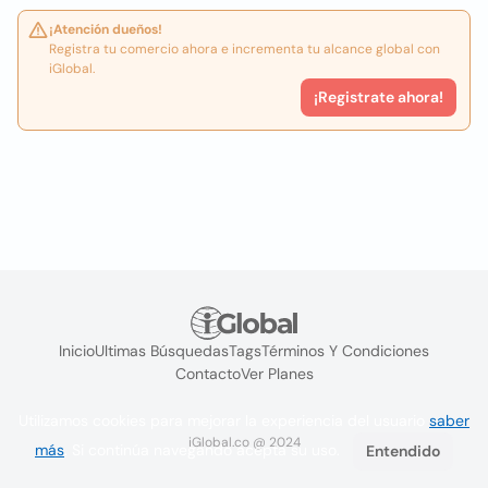
¡Atención dueños!
Registra tu comercio ahora e incrementa tu alcance global con
iGlobal.
¡Registrate ahora!
Inicio
Ultimas Búsquedas
Tags
Términos Y Condiciones
Contacto
Ver Planes
Utilizamos cookies para mejorar la experiencia del usuario
saber
iGlobal.co @ 2024
más
. Si continúa navegando acepta su uso.
Entendido