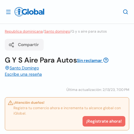
Republica dominicana
/
Santo domingo
/
G y s aire para autos
Compartir
G Y S Aire Para Autos
Sin reclamar
Santo Domingo
Escribe una reseña
Última actualización: 2/13/23, 7:00 PM
¡Atención dueños!
Registra tu comercio ahora e incrementa tu alcance global con
iGlobal.
¡Registrate ahora!