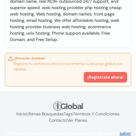
domain name, real NON-outsourced 24/7 support, and
superior speed. web hosting provider php hosting cheap
web hosting, Web hosting, domain names, front page
hosting, email hosting. We offer affordable hosting, web
hosting provider business web hosting, ecommerce
hosting, unix hosting. Phone support available, Free
Domain, and Free Setup.
¡Atención dueños!
Registra tu comercio ahora e incrementa tu alcance global con
iGlobal.
¡Registrate ahora!
Inicio
Ultimas Búsquedas
Tags
Términos Y Condiciones
Contacto
Ver Planes
Utilizamos cookies para mejorar la experiencia del usuario
saber