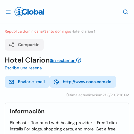
Republica dominicana
/
Santo domingo
/
Hotel clarion 1
Compartir
Hotel Clarion
Sin reclamar
Escribe una reseña
Enviar e-mail
http://www.naco.com.do
Última actualización: 2/13/23, 7:06 PM
Información
Bluehost - Top rated web hosting provider - Free 1 click
installs For blogs, shopping carts, and more. Get a free