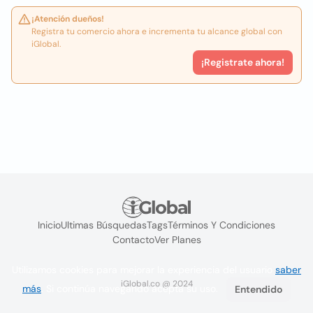
¡Atención dueños!
Registra tu comercio ahora e incrementa tu alcance global con
iGlobal.
¡Registrate ahora!
Inicio
Ultimas Búsquedas
Tags
Términos Y Condiciones
Contacto
Ver Planes
Utilizamos cookies para mejorar la experiencia del usuario
saber
iGlobal.co @ 2024
más
. Si continúa navegando acepta su uso.
Entendido