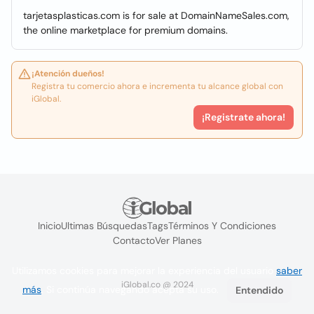
tarjetasplasticas.com is for sale at DomainNameSales.com,
the online marketplace for premium domains.
¡Atención dueños!
Registra tu comercio ahora e incrementa tu alcance global con
iGlobal.
¡Registrate ahora!
Inicio
Ultimas Búsquedas
Tags
Términos Y Condiciones
Contacto
Ver Planes
Utilizamos cookies para mejorar la experiencia del usuario
saber
iGlobal.co @ 2024
más
. Si continúa navegando acepta su uso.
Entendido