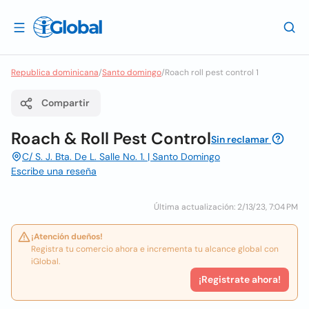
Republica dominicana
/
Santo domingo
/
Roach roll pest control 1
Compartir
Roach & Roll Pest Control
Sin reclamar
C/ S. J. Bta. De L. Salle No. 1. | Santo Domingo
Escribe una reseña
Última actualización: 2/13/23, 7:04 PM
¡Atención dueños!
Registra tu comercio ahora e incrementa tu alcance global con
iGlobal.
¡Registrate ahora!