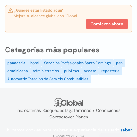
¿Quieres estar listado aquí?
Mejora tu alcance global con iGlobal.
¡Comienza ahora!
Categorías más populares
panaderia
hotel
Servicios Profesionales Santo Domingo
pan
dominicana
administracion
publicas
acceso
reposteria
Automotriz Estacion de Servicio Combustibles
Inicio
Ultimas Búsquedas
Tags
Términos Y Condiciones
Contacto
Ver Planes
Utilizamos cookies para mejorar la experiencia del usuario
saber
iGlobal.co @ 2024