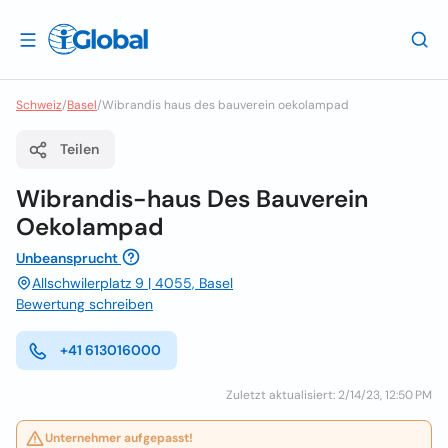
Schweiz
/
Basel
/
Wibrandis haus des bauverein oekolampad
Teilen
Wibrandis-haus Des Bauverein
Oekolampad
Unbeansprucht
Allschwilerplatz 9 | 4055, Basel
Bewertung schreiben
+41 613016000
Zuletzt aktualisiert: 2/14/23, 12:50 PM
Unternehmer aufgepasst!