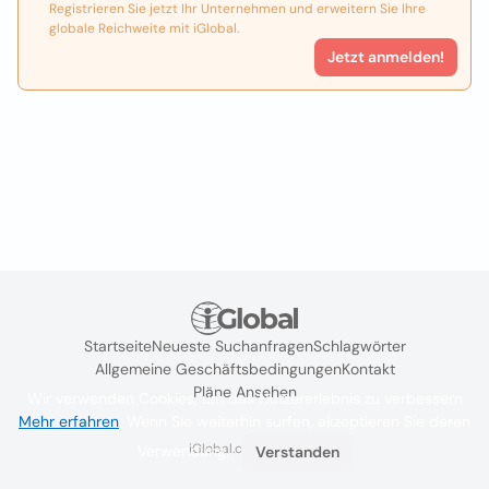
Registrieren Sie jetzt Ihr Unternehmen und erweitern Sie Ihre
globale Reichweite mit iGlobal.
Jetzt anmelden!
Startseite
Neueste Suchanfragen
Schlagwörter
Allgemeine Geschäftsbedingungen
Kontakt
Pläne Ansehen
Wir verwenden Cookies, um das Nutzererlebnis zu verbessern
Mehr erfahren
. Wenn Sie weiterhin surfen, akzeptieren Sie deren
iGlobal.co @ 2024
Verwendung.
Verstanden