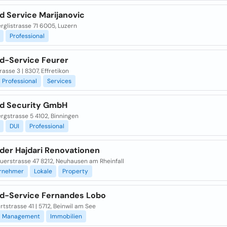
d Service Marijanovic
glistrasse 71 6005, Luzern
Professional
nd-Service Feurer
rasse 3 | 8307, Effretikon
Professional
Services
nd Security GmbH
rgstrasse 5 4102, Binningen
DUI
Professional
nder Hajdari Renovationen
uerstrasse 47 8212, Neuhausen am Rheinfall
rnehmer
Lokale
Property
nd-Service Fernandes Lobo
tstrasse 41 | 5712, Beinwil am See
Management
Immobilien