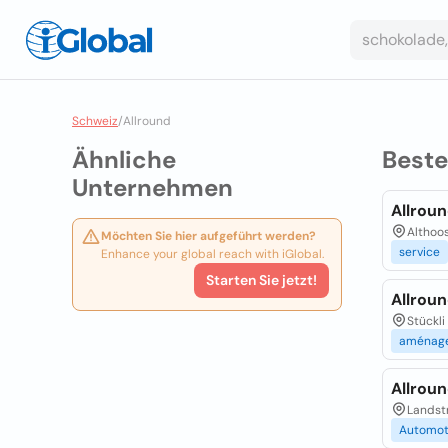
Schweiz
/
Allround
Ähnliche
Best
Unternehmen
Allrou
Althoos
Möchten Sie hier aufgeführt werden?
service
Enhance your global reach with iGlobal.
Starten Sie jetzt!
Allrou
Stückli
aménag
Allrou
Landst
Automot