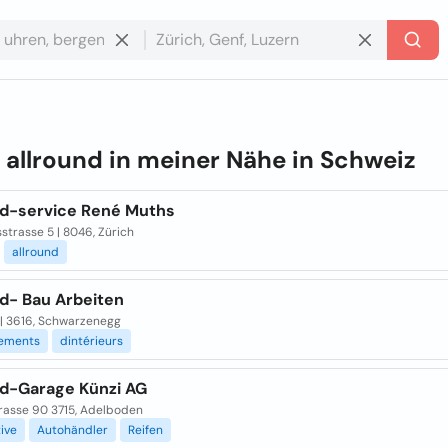
e
allround in meiner Nähe in
Schweiz
nd-service René Muths
strasse 5 | 8046, Zürich
allround
nd- Bau Arbeiten
 | 3616, Schwarzenegg
ements
dintérieurs
nd-Garage Künzi AG
rasse 90 3715, Adelboden
ive
Autohändler
Reifen