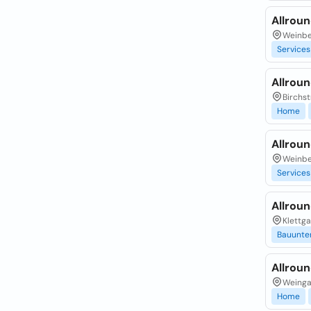
Allroun
Weinber
Services
Allrou
Birchst
Home
Allrou
Weinbe
Services
Allrou
Klettga
Bauunte
Allrou
Weingar
Home