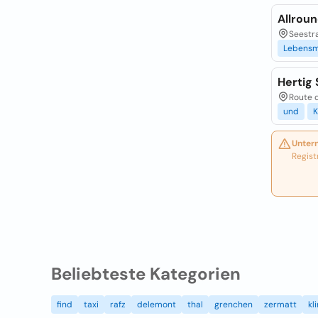
Allrou
Seestr
Lebensm
Hertig 
Route 
und
K
Unter
Regist
Beliebteste Kategorien
find
taxi
rafz
delemont
thal
grenchen
zermatt
kl