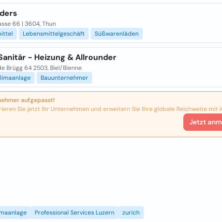
nders
asse 66 | 3604, Thun
ittel
Lebensmittelgeschäft
Süßwarenläden
Sanitär - Heizung & Allrounder
de Brügg 64 2503, Biel/Bienne
limaanlage
Bauunternehmer
nehmer aufgepasst!
rieren Sie jetzt Ihr Unternehmen und erweitern Sie Ihre globale Reichweite mit i
Jetzt anm
imaanlage
Professional Services Luzern
zurich