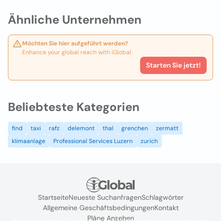
Ähnliche Unternehmen
Möchten Sie hier aufgeführt werden?
Enhance your global reach with iGlobal.
Starten Sie jetzt!
Beliebteste Kategorien
find
taxi
rafz
delemont
thal
grenchen
zermatt
klimaanlage
Professional Services Luzern
zurich
Startseite
Neueste Suchanfragen
Schlagwörter
Allgemeine Geschäftsbedingungen
Kontakt
Pläne Ansehen