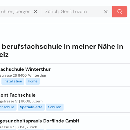
e
berufsfachschule in meiner Nähe in
eiz
fachschule Winterthur
lstrasse 26 8400, Winterthur
Installation
Home
ont Fachschule
gstrasse 51 | 6006, Luzern
chschule
Spezialisierte
Schulen
gesundheitspraxis Dorflinde GmbH
trasse 67 | 8050, Zürich