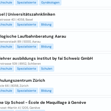
chschule
Spezialisierte
Gynäkologen
el | Universitätszahnkliniken
trasse 40 | 4058, Basel
chschule
Spezialisierte
Bildung
logische Laufbahnberatung Aarau
zenvorstadt 89 | 5000, Aarau
chschule
Spezialisierte
Bildung
rlehrer ausbildungs institut by fai Schweiz GmbH
strasse 109 | 8952, Schlieren
chschule
Spezialisierte
Schulen
hulungszentrum Zürich
cle 66 | 8058, Zürich
chschule
Spezialisierte
Bildung
ke Up School - École de Maquillage à Genève
vost-Martin 4 | 1205, Genève