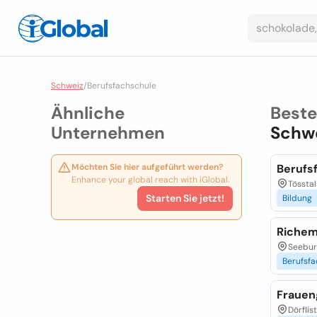
Schweiz
/
Berufsfachschule
Ähnliche
Best
Unternehmen
Schw
Möchten Sie hier aufgeführt werden?
Berufs
Enhance your global reach with iGlobal.
Tössta
Starten Sie jetzt!
Bildung
Richem
Seebur
Berufsfa
Frauen
Dörflis