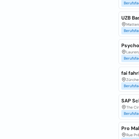
Berufsfa
UZB Bas
Mattens
Berufsfa
Psycho
Lauren
Berufsfa
fai fah
Zürcher
Berufsfa
SAP Sc
The Cir
Berufsfa
Pro Ma
Rue Pré