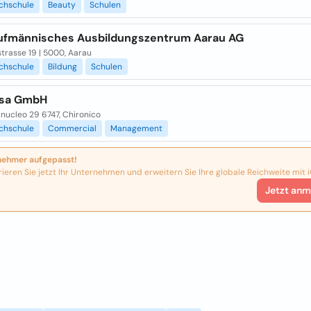
chschule
Beauty
Schulen
aufmännisches Ausbildungszentrum Aarau AG
trasse 19 | 5000, Aarau
chschule
Bildung
Schulen
asa GmbH
nucleo 29 6747, Chironico
chschule
Commercial
Management
nehmer aufgepasst!
rieren Sie jetzt Ihr Unternehmen und erweitern Sie Ihre globale Reichweite mit i
Jetzt anm