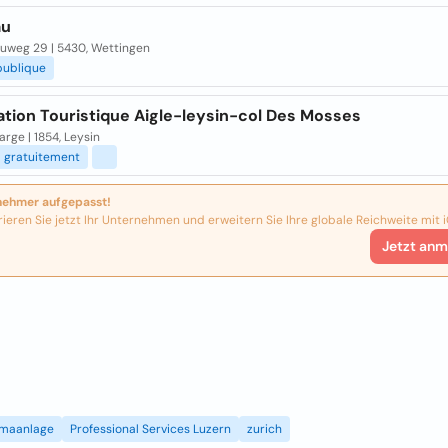
au
uweg 29 | 5430, Wettingen
publique
ation Touristique Aigle-leysin-col Des Mosses
arge | 1854, Leysin
gratuitement
nehmer aufgepasst!
rieren Sie jetzt Ihr Unternehmen und erweitern Sie Ihre globale Reichweite mit i
Jetzt anm
imaanlage
Professional Services Luzern
zurich