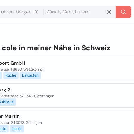
e
cole in meiner Nähe in
Schweiz
port GmbH
rasse 4 8620, Wetzikon ZH
Küche
Einkaufen
urg 2
iedstrasse 52 | 5430, Wettingen
publique
er Martin
trasse 3 | 3073, Gümligen
auto
ecole