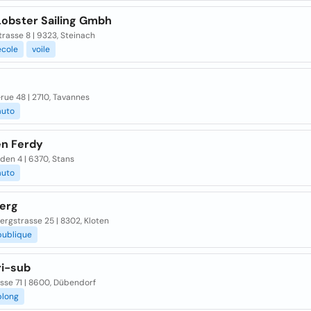
Lobster Sailing Gmbh
rasse 8 | 9323, Steinach
ecole
voile
rue 48 | 2710, Tavannes
auto
en Ferdy
den 4 | 6370, Stans
auto
berg
ergstrasse 25 | 8302, Kloten
publique
ri-sub
sse 71 | 8600, Dübendorf
plong