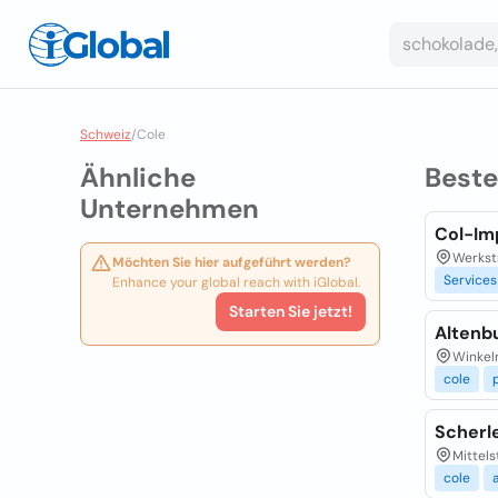
Schweiz
/
Cole
Ähnliche
Best
Unternehmen
Col-Im
Werkst
Möchten Sie hier aufgeführt werden?
Services
Enhance your global reach with iGlobal.
Starten Sie jetzt!
Altenb
Winkelr
cole
Scherl
Mittels
cole