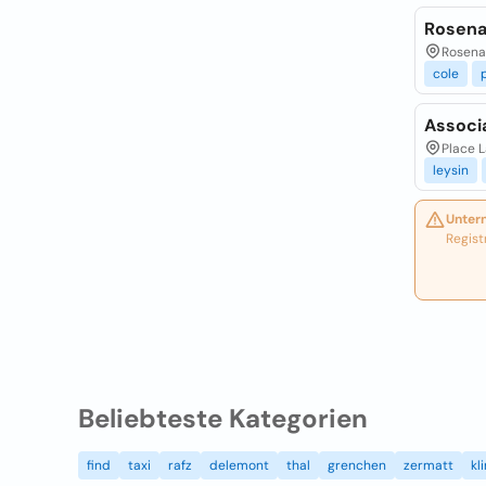
Rosen
Rosena
cole
Associ
Place L
leysin
Unter
Regist
Beliebteste Kategorien
find
taxi
rafz
delemont
thal
grenchen
zermatt
kl