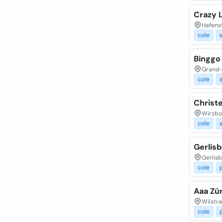
Crazy 
Hafenst
cole
Binggo
Grand-
cole
Christ
Wirzbo
cole
Gerlis
Gerlisb
cole
Aaa Zü
Wilstra
cole