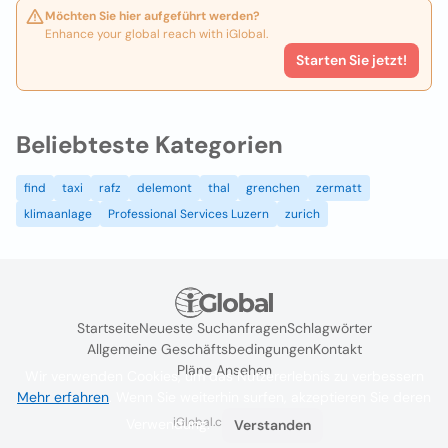
Möchten Sie hier aufgeführt werden?
Enhance your global reach with iGlobal.
Starten Sie jetzt!
Beliebteste Kategorien
find
taxi
rafz
delemont
thal
grenchen
zermatt
klimaanlage
Professional Services Luzern
zurich
Startseite
Neueste Suchanfragen
Schlagwörter
Allgemeine Geschäftsbedingungen
Kontakt
Pläne Ansehen
Wir verwenden Cookies, um das Nutzererlebnis zu verbessern
Mehr erfahren
. Wenn Sie weiterhin surfen, akzeptieren Sie deren
iGlobal.co @ 2024
Verwendung.
Verstanden