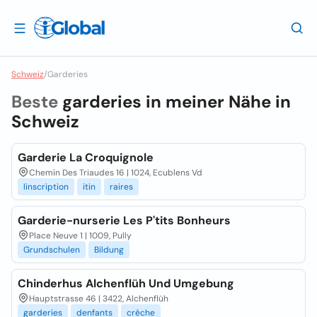
Schweiz
/
Garderies
Beste
garderies in meiner Nähe in
Schweiz
Garderie La Croquignole
Chemin Des Triaudes 16 | 1024, Ecublens Vd
linscription
itin
raires
Garderie-nurserie Les P'tits Bonheurs
Place Neuve 1 | 1009, Pully
Grundschulen
Bildung
Chinderhus Alchenflüh Und Umgebung
Hauptstrasse 46 | 3422, Alchenflüh
garderies
denfants
crèche