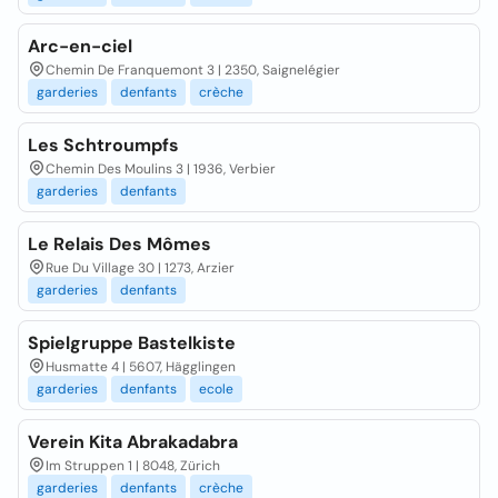
Arc-en-ciel
Chemin De Franquemont 3 | 2350, Saignelégier
garderies
denfants
crèche
Les Schtroumpfs
Chemin Des Moulins 3 | 1936, Verbier
garderies
denfants
Le Relais Des Mômes
Rue Du Village 30 | 1273, Arzier
garderies
denfants
Spielgruppe Bastelkiste
Husmatte 4 | 5607, Hägglingen
garderies
denfants
ecole
Verein Kita Abrakadabra
Im Struppen 1 | 8048, Zürich
garderies
denfants
crèche