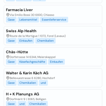
Farmacia Liver
Via Emilio Bossi 30 6830, Chiasso
Gase
Lebensmittel
Essenlieferservice
Swiss Alp Health
Route de la Mortigue 1 1072, Forel (Lavaux)
Gase
Einkaufen
Chemikalien
Chäs-Hütte
Dorfstrasse 14 6344, Meierskappel
Gase
Käsefachgeschäfte
Einkaufen
Walter & Karin Käch AG
Bellevuestrasse 6 6280, Hochdorf
Gase
Chemikalien
und
H + K Planungs AG
Dorfmärit 9 | 3065, Bolligen
Gase
und
Chemikalien