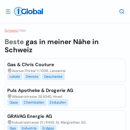
Schweiz
/
Gas
Beste
gas in meiner Nähe in
Schweiz
Gas & Chris Couture
Avenue Floréal 1 | 1006, Lausanne
Lokale
Dienste
Geschenke
Puls Apotheke & Drogerie AG
Wässeristrasse 38 8340, Hinwil
Gase
Chemikalien
Einkaufen
GRAVAG Energie AG
Industriestrasse 21 | 9430, St. Margrethen SG
Gas
Industrie
Erdgas