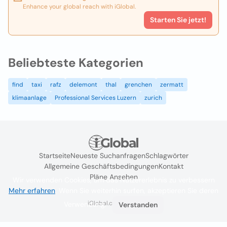
Enhance your global reach with iGlobal.
Starten Sie jetzt!
Beliebteste Kategorien
find
taxi
rafz
delemont
thal
grenchen
zermatt
klimaanlage
Professional Services Luzern
zurich
Startseite
Neueste Suchanfragen
Schlagwörter
Allgemeine Geschäftsbedingungen
Kontakt
Pläne Ansehen
Wir verwenden Cookies, um das Nutzererlebnis zu verbessern
Mehr erfahren
. Wenn Sie weiterhin surfen, akzeptieren Sie deren
iGlobal.co @ 2024
Verwendung.
Verstanden