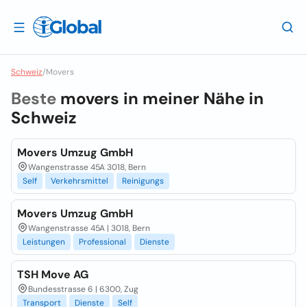
Schweiz
/
Movers
Beste
movers in meiner Nähe in
Schweiz
Movers Umzug GmbH
Wangenstrasse 45A 3018, Bern
Self
Verkehrsmittel
Reinigungs
Movers Umzug GmbH
Wangenstrasse 45A | 3018, Bern
Leistungen
Professional
Dienste
TSH Move AG
Bundesstrasse 6 | 6300, Zug
Transport
Dienste
Self