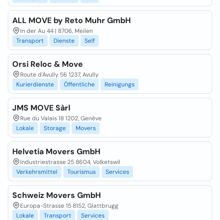
ALL MOVE by Reto Muhr GmbH
In der Au 44 | 8706, Meilen
Transport
Dienste
Self
Orsi Reloc & Move
Route d'Avully 56 1237, Avully
Kurierdienste
Öffentliche
Reinigungs
JMS MOVE Sàrl
Rue du Valais 18 1202, Genève
Lokale
Storage
Movers
Helvetia Movers GmbH
Industriestrasse 25 8604, Volketswil
Verkehrsmittel
Tourismus
Services
Schweiz Movers GmbH
Europa-Strasse 15 8152, Glattbrugg
Lokale
Transport
Services