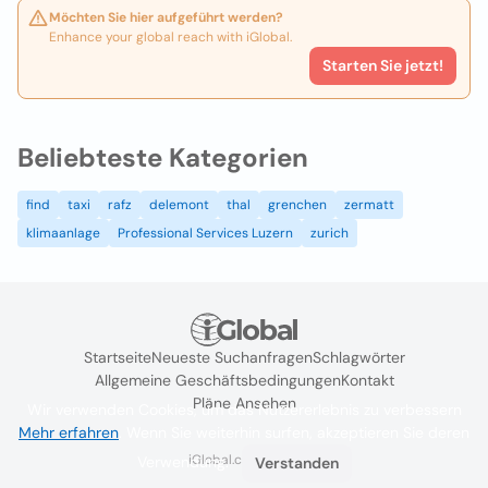
Möchten Sie hier aufgeführt werden?
Enhance your global reach with iGlobal.
Starten Sie jetzt!
Beliebteste Kategorien
find
taxi
rafz
delemont
thal
grenchen
zermatt
klimaanlage
Professional Services Luzern
zurich
Startseite
Neueste Suchanfragen
Schlagwörter
Allgemeine Geschäftsbedingungen
Kontakt
Pläne Ansehen
Wir verwenden Cookies, um das Nutzererlebnis zu verbessern
Mehr erfahren
. Wenn Sie weiterhin surfen, akzeptieren Sie deren
iGlobal.co @ 2024
Verwendung.
Verstanden