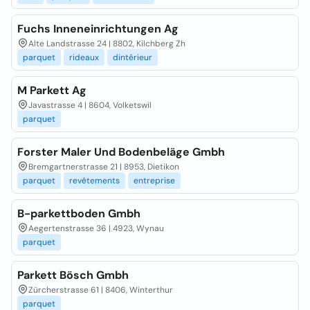
Fuchs Inneneinrichtungen Ag
Alte Landstrasse 24 | 8802, Kilchberg Zh
parquet
rideaux
dintérieur
M Parkett Ag
Javastrasse 4 | 8604, Volketswil
parquet
Forster Maler Und Bodenbeläge Gmbh
Bremgartnerstrasse 21 | 8953, Dietikon
parquet
revêtements
entreprise
B-parkettboden Gmbh
Aegertenstrasse 36 | 4923, Wynau
parquet
Parkett Bösch Gmbh
Zürcherstrasse 61 | 8406, Winterthur
parquet