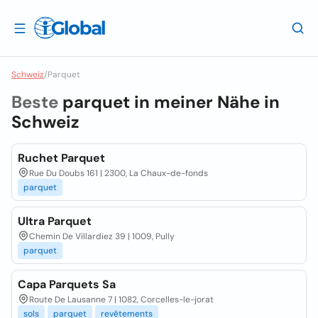
Schweiz
/
Parquet
Beste
parquet in meiner Nähe in
Schweiz
Ruchet Parquet
Rue Du Doubs 161 | 2300, La Chaux-de-fonds
parquet
Ultra Parquet
Chemin De Villardiez 39 | 1009, Pully
parquet
Capa Parquets Sa
Route De Lausanne 7 | 1082, Corcelles-le-jorat
sols
parquet
revêtements