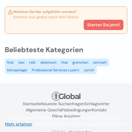
Möchten Sie hier aufgeführt werden?
Enhance your global reach with iGlobal.
Starten Sie jetzt!
Beliebteste Kategorien
find
taxi
rafz
delemont
thal
grenchen
zermatt
klimaanlage
Professional Services Luzern
zurich
Startseite
Neueste Suchanfragen
Schlagwörter
Allgemeine Geschäftsbedingungen
Kontakt
Pläne Ansehen
Wir verwenden Cookies, um das Nutzererlebnis zu verbessern
Mehr erfahren
. Wenn Sie weiterhin surfen, akzeptieren Sie deren
iGlobal.co @ 2024