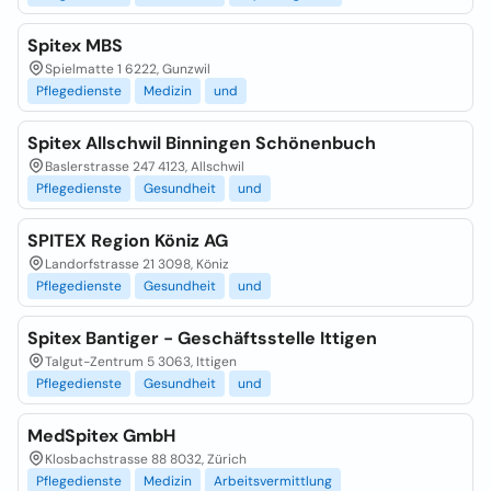
Spitex MBS
Spielmatte 1 6222, Gunzwil
Pflegedienste
Medizin
und
Spitex Allschwil Binningen Schönenbuch
Baslerstrasse 247 4123, Allschwil
Pflegedienste
Gesundheit
und
SPITEX Region Köniz AG
Landorfstrasse 21 3098, Köniz
Pflegedienste
Gesundheit
und
Spitex Bantiger - Geschäftsstelle Ittigen
Talgut-Zentrum 5 3063, Ittigen
Pflegedienste
Gesundheit
und
MedSpitex GmbH
Klosbachstrasse 88 8032, Zürich
Pflegedienste
Medizin
Arbeitsvermittlung