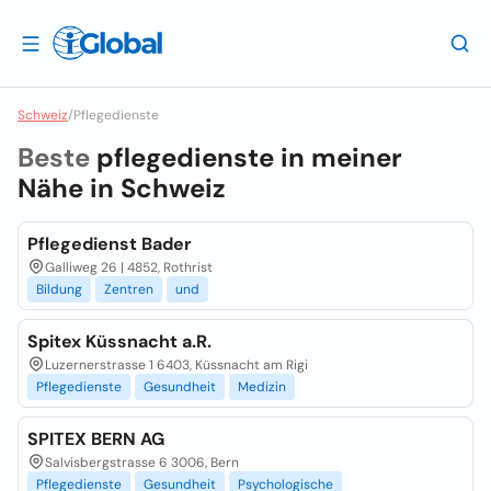
Schweiz
/
Pflegedienste
Beste
pflegedienste in meiner
Nähe in
Schweiz
Pflegedienst Bader
Galliweg 26 | 4852, Rothrist
Bildung
Zentren
und
Spitex Küssnacht a.R.
Luzernerstrasse 1 6403, Küssnacht am Rigi
Pflegedienste
Gesundheit
Medizin
SPITEX BERN AG
Salvisbergstrasse 6 3006, Bern
Pflegedienste
Gesundheit
Psychologische