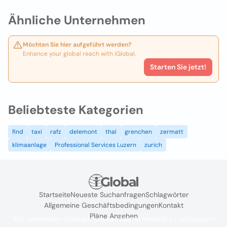
Ähnliche Unternehmen
Möchten Sie hier aufgeführt werden?
Enhance your global reach with iGlobal.
Starten Sie jetzt!
Beliebteste Kategorien
find
taxi
rafz
delemont
thal
grenchen
zermatt
klimaanlage
Professional Services Luzern
zurich
Startseite
Neueste Suchanfragen
Schlagwörter
Allgemeine Geschäftsbedingungen
Kontakt
Pläne Ansehen
Wir verwenden Cookies, um das Nutzererlebnis zu verbessern