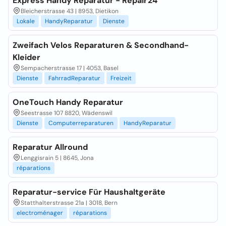
Express Handy Reparatur - Repair24
Bleicherstrasse 43 | 8953, Dietikon
Lokale
HandyReparatur
Dienste
Zweifach Velos Reparaturen & Secondhand-
Kleider
Sempacherstrasse 17 | 4053, Basel
Dienste
FahrradReparatur
Freizeit
OneTouch Handy Reparatur
Seestrasse 107 8820, Wädenswil
Dienste
Computerreparaturen
HandyReparatur
Reparatur Allround
Lenggisrain 5 | 8645, Jona
réparations
Reparatur-service Für Haushaltgeräte
Statthalterstrasse 21a | 3018, Bern
electroménager
réparations