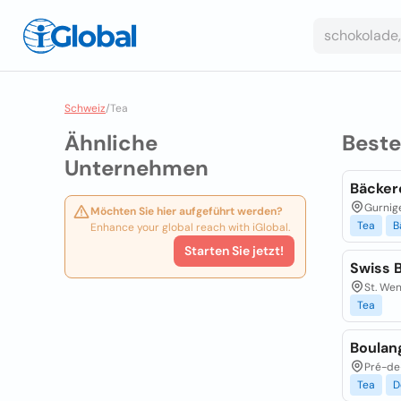
Schweiz
/
Tea
Ähnliche
Best
Unternehmen
Bäcker
Gurnige
Möchten Sie hier aufgeführt werden?
Tea
B
Enhance your global reach with iGlobal.
Starten Sie jetzt!
Swiss 
St. Wen
Tea
Boulan
Pré-de
Tea
D