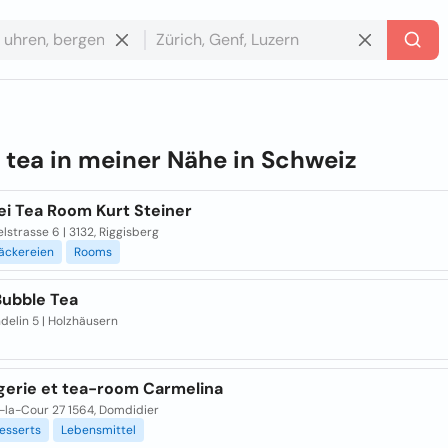
e
tea in meiner Nähe in
Schweiz
ei Tea Room Kurt Steiner
lstrasse 6 | 3132, Riggisberg
äckereien
Rooms
Bubble Tea
delin 5 | Holzhäusern
gerie et tea-room Carmelina
-la-Cour 27 1564, Domdidier
esserts
Lebensmittel