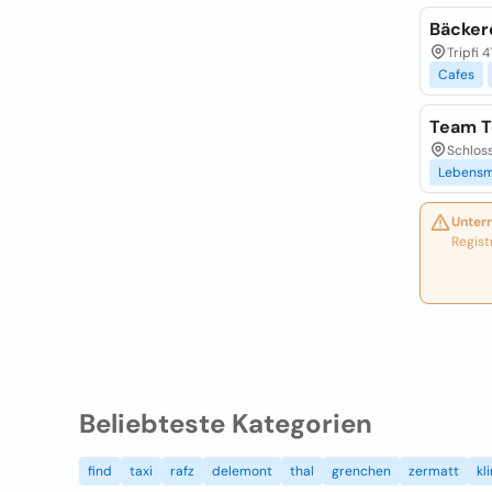
Bäcker
Tripfi 
Cafes
Team T
Schloss
Lebensm
Unter
Regist
Beliebteste Kategorien
find
taxi
rafz
delemont
thal
grenchen
zermatt
kl