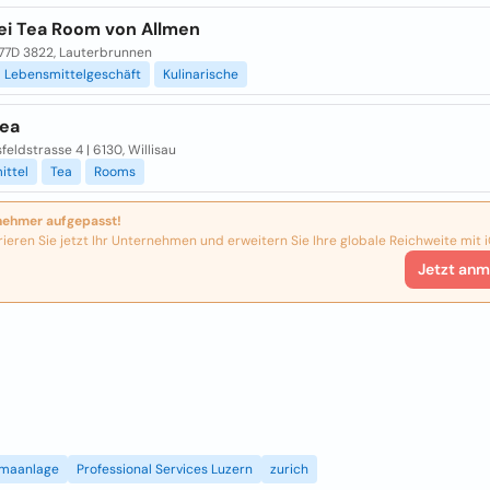
ei Tea Room von Allmen
477D 3822, Lauterbrunnen
Lebensmittelgeschäft
Kulinarische
ea
feldstrasse 4 | 6130, Willisau
ittel
Tea
Rooms
nehmer aufgepasst!
rieren Sie jetzt Ihr Unternehmen und erweitern Sie Ihre globale Reichweite mit i
Jetzt anm
imaanlage
Professional Services Luzern
zurich