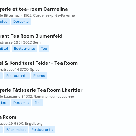
gerie et tea-room Carmelina
de Bitternaz 4 1562, Corcelles-près-Payerne
afes
Desserts
rant Tea Room Blumenfeld
trasse 265 | 3027, Bern
ittel
Restaurants
Tea
ei & Konditorei Felder- Tea Room
nstrasse 14 3700, Spiez
s
Restaurants
Rooms
erie Pâtisserie Tea Room Lheritier
de Lausanne 3 1032, Romanel-sur-Lausanne
iers
Desserts
Tea
a Room
rasse 29 6390, Engelberg
s
Bäckereien
Restaurants