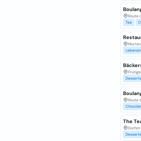
Boulan
Route 
Tea
C
Restau
Murtens
Lebensm
Bäcker
Frutige
Dessert
Boulang
Route 
Chocolat
The Te
Dorfst
Dessert