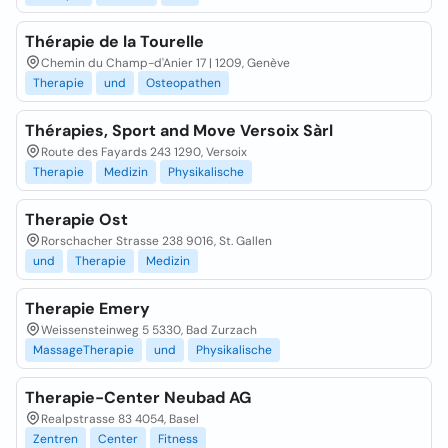
Thérapie de la Tourelle
Chemin du Champ-d'Anier 17 | 1209, Genève
Therapie
und
Osteopathen
Thérapies, Sport and Move Versoix Sàrl
Route des Fayards 243 1290, Versoix
Therapie
Medizin
Physikalische
Therapie Ost
Rorschacher Strasse 238 9016, St. Gallen
und
Therapie
Medizin
Therapie Emery
Weissensteinweg 5 5330, Bad Zurzach
MassageTherapie
und
Physikalische
Therapie-Center Neubad AG
Realpstrasse 83 4054, Basel
Zentren
Center
Fitness