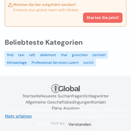
Möchten Sie hier aufgeführt werden?
Enhance your global reach with iGlobal.
Starten Sie jetzt!
Beliebteste Kategorien
find
taxi
rafz
delemont
thal
grenchen
zermatt
klimaanlage
Professional Services Luzern
zurich
Startseite
Neueste Suchanfragen
Schlagwörter
Allgemeine Geschäftsbedingungen
Kontakt
Pläne Ansehen
Wir verwenden Cookies, um das Nutzererlebnis zu verbessern
Mehr erfahren
. Wenn Sie weiterhin surfen, akzeptieren Sie deren
iGlobal.co @ 2024
Verwendung.
Verstanden