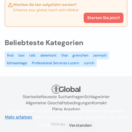
Möchten Sie hier aufgeführt werden?
Enhance your global reach with iGlobal.
Starten Sie jetzt!
Beliebteste Kategorien
find
taxi
rafz
delemont
thal
grenchen
zermatt
klimaanlage
Professional Services Luzern
zurich
Startseite
Neueste Suchanfragen
Schlagwörter
Allgemeine Geschäftsbedingungen
Kontakt
Pläne Ansehen
Wir verwenden Cookies, um das Nutzererlebnis zu verbessern
Mehr erfahren
. Wenn Sie weiterhin surfen, akzeptieren Sie deren
iGlobal.co @ 2024
Verwendung.
Verstanden