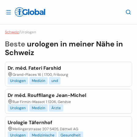
Schweiz
/
Urologen
Beste
urologen in meiner Nähe in
Schweiz
Dr. méd. Fateri Farshid
Grand-Places 16 | 1700, Fribourg
Urologen
Medizin
und
Dr méd. Rouffilange Jean-Michel
Rue Firmin-Massot 1 1206, Genève
Urologen
Medizin
Ärzte
Urologie Täfernhof
Mellingerstrasse 207 5405, Dättwil AG
Urologen
Medizinische
Gesundheit