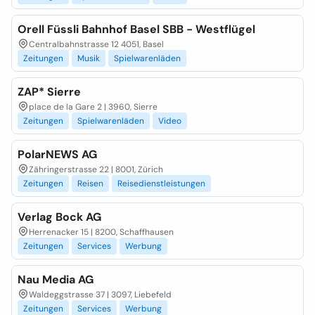
Orell Füssli Bahnhof Basel SBB - Westflügel
Centralbahnstrasse 12 4051, Basel
Zeitungen
Musik
Spielwarenläden
ZAP* Sierre
place de la Gare 2 | 3960, Sierre
Zeitungen
Spielwarenläden
Video
PolarNEWS AG
Zähringerstrasse 22 | 8001, Zürich
Zeitungen
Reisen
Reisedienstleistungen
Verlag Bock AG
Herrenacker 15 | 8200, Schaffhausen
Zeitungen
Services
Werbung
Nau Media AG
Waldeggstrasse 37 | 3097, Liebefeld
Zeitungen
Services
Werbung