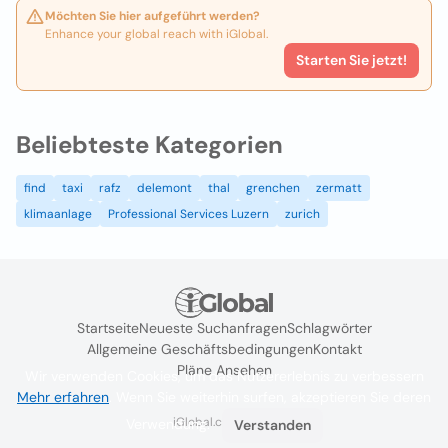
Möchten Sie hier aufgeführt werden?
Enhance your global reach with iGlobal.
Starten Sie jetzt!
Beliebteste Kategorien
find
taxi
rafz
delemont
thal
grenchen
zermatt
klimaanlage
Professional Services Luzern
zurich
Startseite
Neueste Suchanfragen
Schlagwörter
Allgemeine Geschäftsbedingungen
Kontakt
Pläne Ansehen
Wir verwenden Cookies, um das Nutzererlebnis zu verbessern
Mehr erfahren
. Wenn Sie weiterhin surfen, akzeptieren Sie deren
iGlobal.co @ 2024
Verwendung.
Verstanden