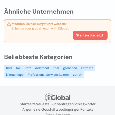
Ähnliche Unternehmen
Möchten Sie hier aufgeführt werden?
Enhance your global reach with iGlobal.
Starten Sie jetzt!
Beliebteste Kategorien
find
taxi
rafz
delemont
thal
grenchen
zermatt
klimaanlage
Professional Services Luzern
zurich
Startseite
Neueste Suchanfragen
Schlagwörter
Allgemeine Geschäftsbedingungen
Kontakt
Pläne Ansehen