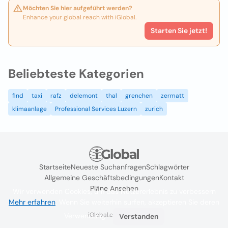
Möchten Sie hier aufgeführt werden?
Enhance your global reach with iGlobal.
Starten Sie jetzt!
Beliebteste Kategorien
find
taxi
rafz
delemont
thal
grenchen
zermatt
klimaanlage
Professional Services Luzern
zurich
Startseite
Neueste Suchanfragen
Schlagwörter
Allgemeine Geschäftsbedingungen
Kontakt
Pläne Ansehen
Wir verwenden Cookies, um das Nutzererlebnis zu verbessern
Mehr erfahren
. Wenn Sie weiterhin surfen, akzeptieren Sie deren
iGlobal.co @ 2024
Verwendung.
Verstanden