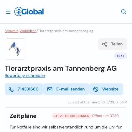
Schweiz
/
Waldkirch
/
Tierarztpraxis am tannenberg ag
Teilen
YEXT
Tierarztpraxis am Tannenberg AG
Bewertung schreiben
714331660
E-mail senden
Website
Zuletzt aktualisiert: 12/18/23, 6:15 PM
Zeitpläne
Öffnet um 07:30
JETZT GESCHLOSSEN
Für Notfälle sind wir selbstverständlich rund um die Uhr für