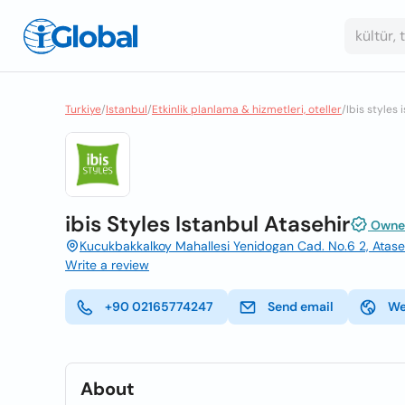
Turkiye
/
Istanbul
/
Etkinlik planlama & hizmetleri, oteller
/
Ibis styles 
ibis Styles Istanbul Atasehir
Owner
Kucukbakkalkoy Mahallesi Yenidogan Cad. No.6 2, Ataseh
Write a review
+90 02165774247
Send email
We
About