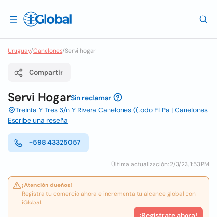
Uruguay
/
Canelones
/
Servi hogar
Compartir
Servi Hogar
Sin reclamar
Treinta Y Tres S/n Y Rivera Canelones ((todo El Pa | Canelones
Escribe una reseña
+598 43325057
Última actualización: 2/3/23, 1:53 PM
¡Atención dueños!
Registra tu comercio ahora e incrementa tu alcance global con
iGlobal.
¡Registrate ahora!