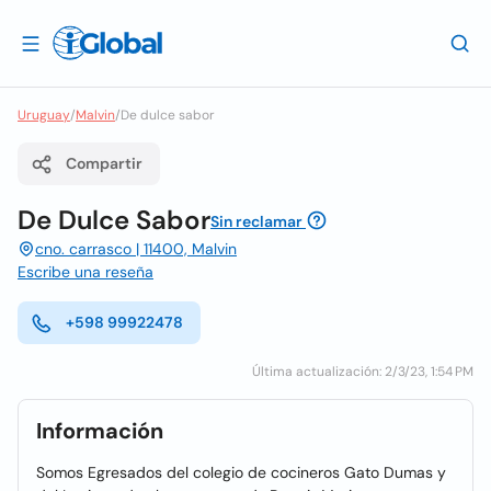
Uruguay
/
Malvin
/
De dulce sabor
Compartir
De Dulce Sabor
Sin reclamar
cno. carrasco | 11400, Malvin
Escribe una reseña
+598 99922478
Última actualización: 2/3/23, 1:54 PM
Información
Somos Egresados del colegio de cocineros Gato Dumas y