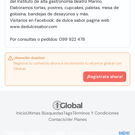
del Instituto de alta gastronomía Beatriz Marino.
Elaboramos tortas, postres, cupcakes, paletas, mesa de
golosina, bandejas de desayunos y más.
Visitanos en Facebook: de dulce sabor pagina web
www.dedulcesabor.com
Por consultas o pedidos: 099 922 478
¡Atención dueños!
Registra tu comercio ahora e incrementa tu alcance global con
iGlobal.
¡Registrate ahora!
Inicio
Ultimas Búsquedas
Tags
Términos Y Condiciones
Contacto
Ver Planes
Utilizamos cookies para mejorar la experiencia del usuario
saber