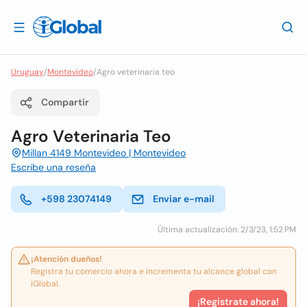
Uruguay
/
Montevideo
/
Agro veterinaria teo
Compartir
Agro Veterinaria Teo
Millan 4149 Montevideo | Montevideo
Escribe una reseña
+598 23074149
Enviar e-mail
Última actualización: 2/3/23, 1:52 PM
¡Atención dueños!
Registra tu comercio ahora e incrementa tu alcance global con
iGlobal.
¡Registrate ahora!