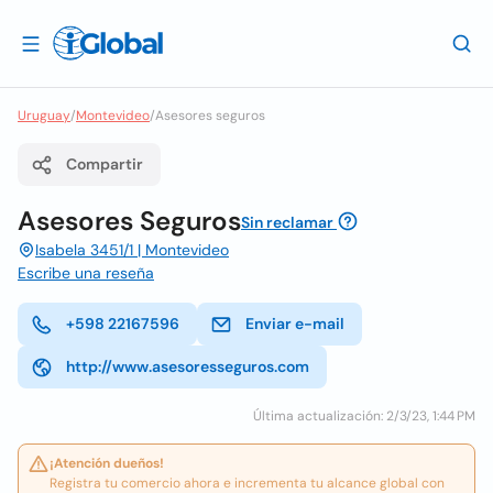
Uruguay
/
Montevideo
/
Asesores seguros
Compartir
Asesores Seguros
Sin reclamar
Isabela 3451/1 | Montevideo
Escribe una reseña
+598 22167596
Enviar e-mail
http://www.asesoresseguros.com
Última actualización: 2/3/23, 1:44 PM
¡Atención dueños!
Registra tu comercio ahora e incrementa tu alcance global con