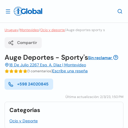
Uruguay
/
Montevideo
/
Ocio y deporte
/
Auge deportes sporty s
Compartir
Auge Deportes - Sporty's
Sin reclamar
18 De Julio 2267 Esq. A. Díaz | Montevideo
Escribe una reseña
(1 comentarios)
+598 24020845
Última actualización: 2/3/23, 1:50 PM
Categorías
Ocio y Deporte