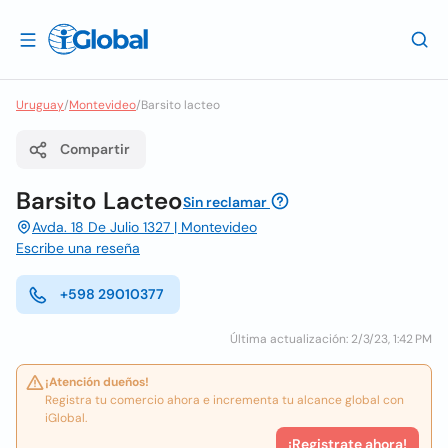
Uruguay
/
Montevideo
/
Barsito lacteo
Compartir
Barsito Lacteo
Sin reclamar
Avda. 18 De Julio 1327 | Montevideo
Escribe una reseña
+598 29010377
Última actualización: 2/3/23, 1:42 PM
¡Atención dueños!
Registra tu comercio ahora e incrementa tu alcance global con
iGlobal.
¡Registrate ahora!