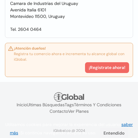
Camara de Industrias del Uruguay
Avenida Italia 6101
Montevideo 11500, Uruguay
Tel. 2604 0464
¡Atención dueños!
Registra tu comercio ahora e incrementa tu alcance global con
iGlobal.
¡Registrate ahora!
Inicio
Ultimas Búsquedas
Tags
Términos Y Condiciones
Contacto
Ver Planes
Utilizamos cookies para mejorar la experiencia del usuario
saber
iGlobal.co @ 2024
más
. Si continúa navegando acepta su uso.
Entendido