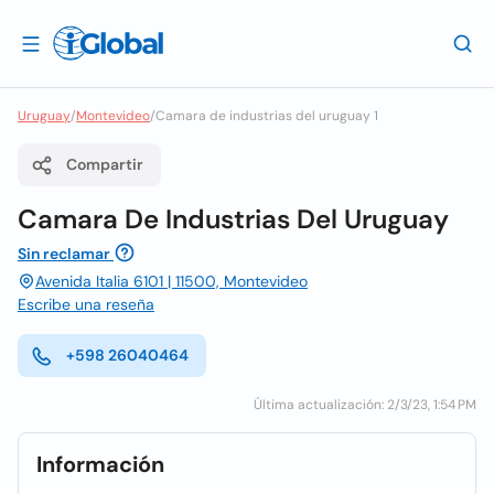
Uruguay
/
Montevideo
/
Camara de industrias del uruguay 1
Compartir
Camara De Industrias Del Uruguay
Sin reclamar
Avenida Italia 6101 | 11500, Montevideo
Escribe una reseña
+598 26040464
Última actualización: 2/3/23, 1:54 PM
Información