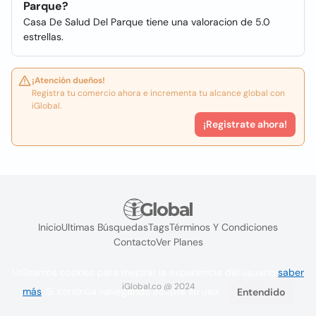
Parque?
Casa De Salud Del Parque tiene una valoracion de 5.0
estrellas.
¡Atención dueños!
Registra tu comercio ahora e incrementa tu alcance global con
iGlobal.
¡Registrate ahora!
Inicio
Ultimas Búsquedas
Tags
Términos Y Condiciones
Contacto
Ver Planes
Utilizamos cookies para mejorar la experiencia del usuario
saber
iGlobal.co @ 2024
más
. Si continúa navegando acepta su uso.
Entendido