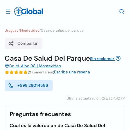
Uruguay
/
Montevideo
/
Casa de salud del parque
Compartir
Casa De Salud Del Parque
Sin reclamar
Dr. M. Albo 98 | Montevideo
Escribe una reseña
(2 comentarios)
+598 26014586
Última actualización: 2/3/23, 1:42 PM
Preguntas frecuentes
Cual es la valoracion de Casa De Salud Del