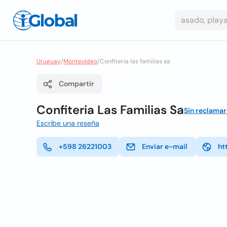
Uruguay
/
Montevideo
/
Confiteria las familias sa
Compartir
Confiteria Las Familias Sa
Sin reclamar
Escribe una reseña
+598 26221003
Enviar e-mail
ht