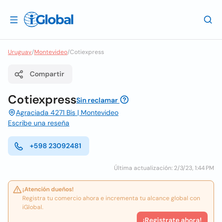
Uruguay
/
Montevideo
/
Cotiexpress
Compartir
Cotiexpress
Sin reclamar
Agraciada 4271 Bis | Montevideo
Escribe una reseña
+598 23092481
Última actualización: 2/3/23, 1:44 PM
¡Atención dueños!
Registra tu comercio ahora e incrementa tu alcance global con
iGlobal.
¡Registrate ahora!