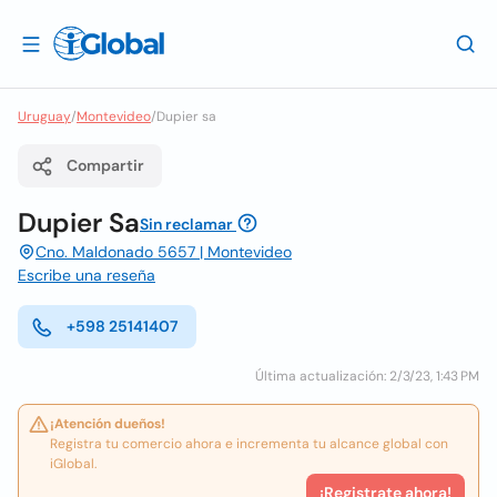
Uruguay
/
Montevideo
/
Dupier sa
Compartir
Dupier Sa
Sin reclamar
Cno. Maldonado 5657 | Montevideo
Escribe una reseña
+598 25141407
Última actualización: 2/3/23, 1:43 PM
¡Atención dueños!
Registra tu comercio ahora e incrementa tu alcance global con
iGlobal.
¡Registrate ahora!