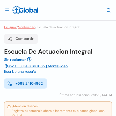
Uruguay
/
Montevideo
/
Escuela de actuacion integral
Compartir
Escuela De Actuacion Integral
Sin reclamar
Avda. 18 De Julio 1865 | Montevideo
Escribe una reseña
+598 24104962
Última actualización: 2/3/23, 1:44 PM
¡Atención dueños!
Registra tu comercio ahora e incrementa tu alcance global con
iGlobal.