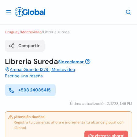
Uruguay
/
Montevideo
/
Libreria sureda
Compartir
Libreria Sureda
Sin reclamar
Arenal Grande 1379 | Montevideo
Escribe una reseña
+598 24085415
Última actualización: 2/3/23, 1:46 PM
¡Atención dueños!
Registra tu comercio ahora e incrementa tu alcance global con
iGlobal.
¡Registrate ahora!